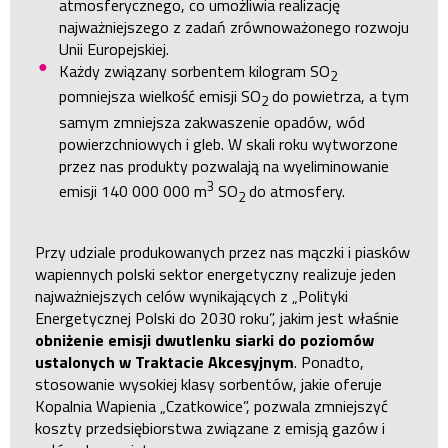
atmosferycznego, co umożliwia realizację
najważniejszego z zadań zrównoważonego rozwoju
Unii Europejskiej.
Każdy związany sorbentem kilogram SO
2
pomniejsza wielkość emisji SO
do powietrza, a tym
2
samym zmniejsza zakwaszenie opadów, wód
powierzchniowych i gleb. W skali roku wytworzone
przez nas produkty pozwalają na wyeliminowanie
3
emisji 140 000 000 m
SO
do atmosfery.
2
Przy udziale produkowanych przez nas mączki i piasków
wapiennych polski sektor energetyczny realizuje jeden
najważniejszych celów wynikających z „Polityki
Energetycznej Polski do 2030 roku”, jakim jest właśnie
obniżenie emisji dwutlenku siarki do poziomów
ustalonych w Traktacie Akcesyjnym
. Ponadto,
stosowanie wysokiej klasy sorbentów, jakie oferuje
Kopalnia Wapienia „Czatkowice”, pozwala zmniejszyć
koszty przedsiębiorstwa związane z emisją gazów i