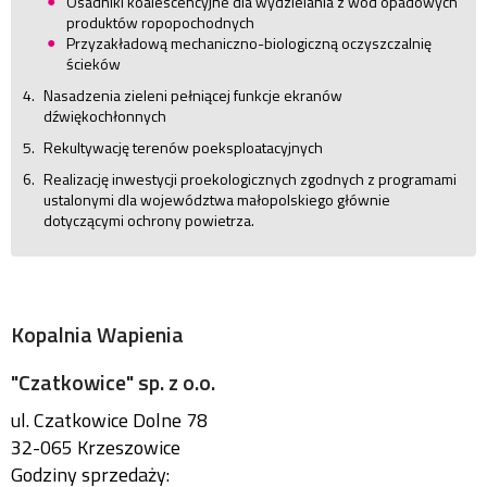
Osadniki koalescencyjne dla wydzielania z wód opadowych
produktów ropopochodnych
Przyzakładową mechaniczno-biologiczną oczyszczalnię
ścieków
Nasadzenia zieleni pełniącej funkcje ekranów
dźwiękochłonnych
Rekultywację terenów poeksploatacyjnych
Realizację inwestycji proekologicznych zgodnych z programami
ustalonymi dla województwa małopolskiego głównie
dotyczącymi ochrony powietrza.
Kopalnia Wapienia
"Czatkowice" sp. z o.o.
ul. Czatkowice Dolne 78
32-065 Krzeszowice
Godziny sprzedaży: