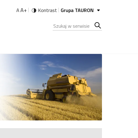
A+
A
Kontrast
Grupa TAURON
Szukana fraza
Szukaj
w
serwisie