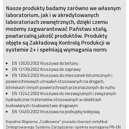
Nasze produkty badamy zarówno we własnym
laboratorium, jak i w akredytowanych
laboratoriach zewnętrznych, dzięki czemu
możemy zagwarantować Państwu stałą,
powtarzalną jakość produktów. Produkty
objęte są Zakładową Kontrolą Produkcji w
systemie 2+ i spełniają wymagania norm:
EN 12620:2002 Kruszywa do betonu
EN 13139:2002 Kruszywa do zaprawy
EN 13043:2002 Kruszywa do mieszanek bitumicznych i
powierzchniowych utrwaleń stosowanych na drogach,
lotniskach i innych powierzchniach przeznaczonych do ruchu
EN 13242:2002 Kruszywa do niezwiązanych i związanych
hydraulicznie materiałów stosowanych w obiektach
budowlanych i budownictwie drogowym
EN 13450:2002 Kruszywa na podsypkę kolejową
Kopalnia Wapienia „Czatkowice” posiada również certyfikat
Zintegrowanego Systemu Zarządzania i spełnia wymagania PN-EN