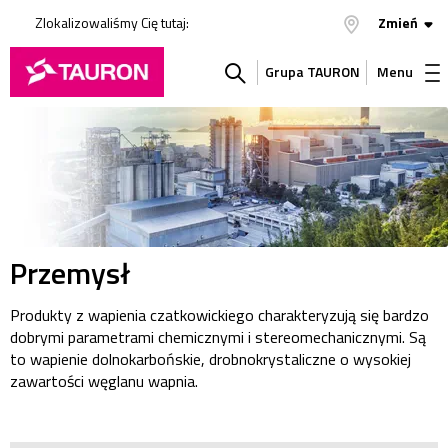
Zlokalizowaliśmy Cię tutaj:
Zmień
Grupa TAURON
Menu
Szukaj
w
serwisie
Przemysł
Produkty z wapienia czatkowickiego charakteryzują się bardzo
dobrymi parametrami chemicznymi i stereomechanicznymi. Są
to wapienie dolnokarbońskie, drobnokrystaliczne o wysokiej
zawartości węglanu wapnia.