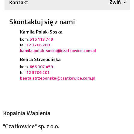
Zwiń
Kontakt
Skontaktuj się z nami
Kamila Polak-Soska
kom.
516 113 749
tel.
12 3706 268
kamila.polak-soska@czatkowice.com.pl
Beata Strzebońska
kom.
666 307 459
tel.
12 3706 201
beata.strzebonska@czatkowice.com.pl
Kopalnia Wapienia
"Czatkowice" sp. z o.o.