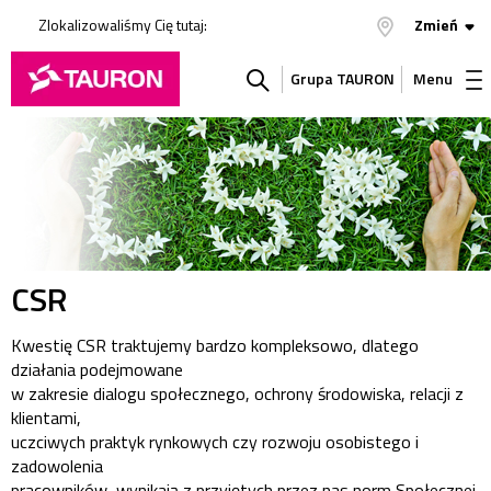
Zlokalizowaliśmy Cię tutaj:
Zmień
Grupa TAURON
Menu
Szukaj
w
serwisie
CSR
Kwestię CSR traktujemy bardzo kompleksowo, dlatego
działania podejmowane
w zakresie dialogu społecznego, ochrony środowiska, relacji z
klientami,
uczciwych praktyk rynkowych czy rozwoju osobistego i
zadowolenia
pracowników, wynikają z przyjętych przez nas norm Społecznej