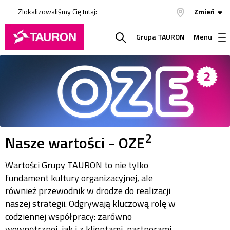
Zlokalizowaliśmy Cię tutaj:
Zmień
Grupa TAURON
Menu
Szukaj
w
serwisie
2
Nasze wartości - OZE
Wartości Grupy TAURON to nie tylko
fundament kultury organizacyjnej, ale
również przewodnik w drodze do realizacji
naszej strategii. Odgrywają kluczową rolę w
codziennej współpracy: zarówno
wewnętrznej, jak i z klientami, partnerami