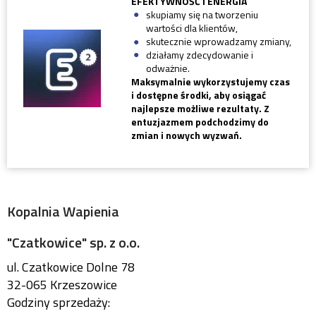
EFEKTYWNOŚĆ I ENERGIA
skupiamy się na tworzeniu
wartości dla klientów,
skutecznie wprowadzamy zmiany,
działamy zdecydowanie i
odważnie.
Maksymalnie wykorzystujemy czas
i dostępne środki, aby osiągać
najlepsze możliwe rezultaty. Z
entuzjazmem podchodzimy do
zmian i nowych wyzwań.
Kopalnia Wapienia
"Czatkowice" sp. z o.o.
ul. Czatkowice Dolne 78
32-065 Krzeszowice
Godziny sprzedaży: