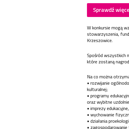
Sprawdź więce
W konkursie mogą wzi
stowarzyszenia, fund
Krzeszowice.
Spośród wszystkich n
które zostaną nagro
Na co można otrzyma
•
rozwijanie ogólnodos
kulturalnej;
•
programy edukacyjn
oraz wybitne uzdolnie
•
imprezy edukacyjne,
•
wychowanie fizyczne
•
działania proekologi
•
zagospodarowanie 