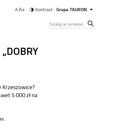
A+
A
Kontrast
Grupa TAURON
Szukana fraza
Szukaj
w
o „DOBRY
serwisie
y Krzeszowice?
awet 5 000 zł na
ni.