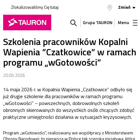
Zlokalizowaliśmy Cię tutaj:
Zmień
Grupa TAURON
Menu
Szkolenia pracowników Kopalni
Szukaj
Wapienia ”Czatkowice” w ramach
w
programu „wGotowości”
serwisie
20.05.2026
14 maja 2026 r. w Kopalnia Wapienia „Czatkowice” odbyło się
już drugie szkolenie dla pracowników w ramach programu
„wGotowości” – powszechnych, dobrowolnych szkoleń
obronnych skierowanych do wszystkich osób chcących zdobyć
praktyczne umiejętności działania w sytuacjach kryzysowych.
Program „wGotowości”, realizowany we współpracy z Ministerstwem
Obrony Narodowej, to pierwsza w Polsce tak szeroka inicjatywa, która