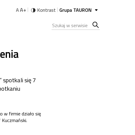
A+
A
Kontrast
Grupa TAURON
Szukana fraza
Szukaj
w
enia
serwisie
spotkali się 7
potkaniu
 w firmie działo się
f Kuczmański.