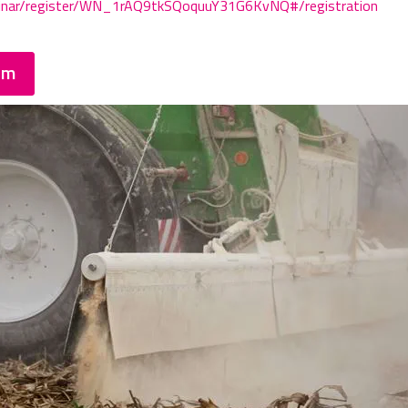
binar/register/WN_1rAQ9tkSQoquuY31G6KvNQ#/registration
am