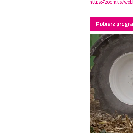
https://zoom.us/we
Pobierz progr