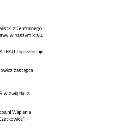
alistki z Centralnego
rawy w naszym kraju.
AATBAU zaprezentuje
rkowicz zastępca
R w związku z
palni Wapienia
Czatkowice”.