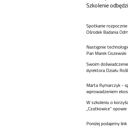
Szkolenie odbędzi
Spotkanie rozpocznie 
Ośrodek Badania Odmi
Następnie technolog
Pan Marek Ciszewski
Swoim doświadczeniem 
dyrektora Działu Ro
Marta Rymarczyk - s
wprowadzeniem ekosch
W szkoleniu o korzyś
„Czatkowice” opowie K
Poniżej podajemy link 