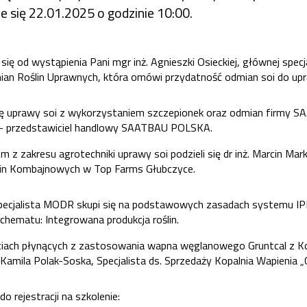
e się 22.01.2025 o godzinie 10:00.
się od wystąpienia Pani mgr inż. Agnieszki Osieckiej, głównej specj
an Roślin Uprawnych, która omówi przydatność odmian soi do up
ię uprawy soi z wykorzystaniem szczepionek oraz odmian firmy S
 - przedstawiciel handlowy SAATBAU POLSKA.
z zakresu agrotechniki uprawy soi podzieli się dr inż. Marcin Ma
ślin Kombajnowych w Top Farms Głubczyce.
pecjalista MODR skupi się na podstawowych zasadach systemu IP
ematu: Integrowana produkcja roślin.
ciach płynących z zastosowania wapna węglanowego Gruntcal z Ko
amila Polak-Soska, Specjalista ds. Sprzedaży Kopalnia Wapienia „
do rejestracji na szkolenie: