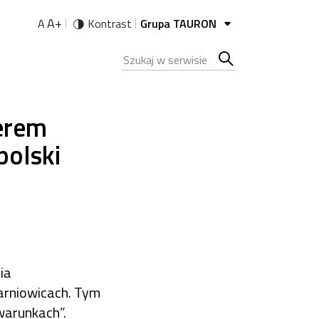
A+
A
Kontrast
Grupa TAURON
Szukana fraza
Szukaj
w
erem
serwisie
polski
ia
arniowicach. Tym
warunkach”.