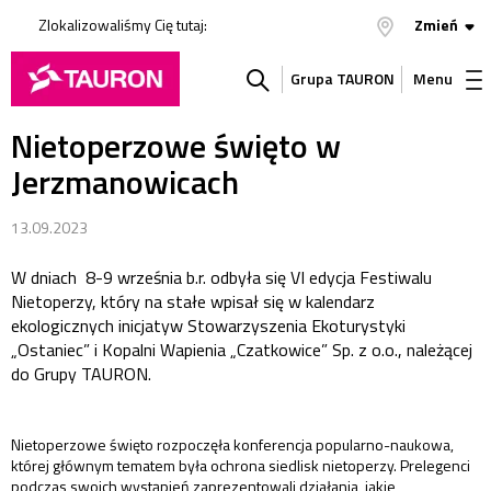
Zlokalizowaliśmy Cię tutaj:
Zmień
Grupa TAURON
Menu
Nietoperzowe święto w
Szukaj
Jerzmanowicach
w
13.09.2023
serwisie
W dniach 8-9 września b.r. odbyła się VI edycja Festiwalu
Nietoperzy, który na stałe wpisał się w kalendarz
ekologicznych inicjatyw Stowarzyszenia Ekoturystyki
„Ostaniec” i Kopalni Wapienia „Czatkowice” Sp. z o.o., należącej
do Grupy TAURON.
Nietoperzowe święto rozpoczęła konferencja popularno-naukowa,
której głównym tematem była ochrona siedlisk nietoperzy. Prelegenci
podczas swoich wystąpień zaprezentowali działania, jakie