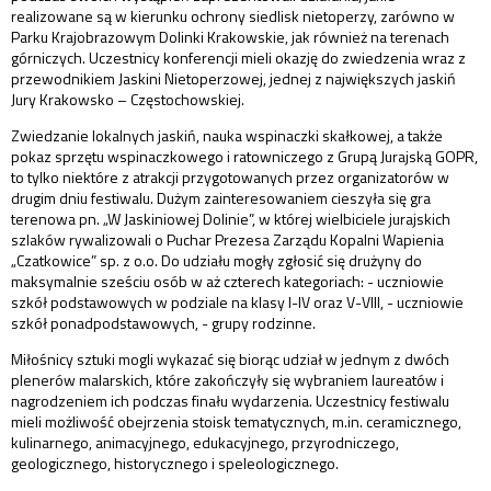
realizowane są w kierunku ochrony siedlisk nietoperzy, zarówno w
Parku Krajobrazowym Dolinki Krakowskie, jak również na terenach
górniczych. Uczestnicy konferencji mieli okazję do zwiedzenia wraz z
przewodnikiem Jaskini Nietoperzowej, jednej z największych jaskiń
Jury Krakowsko – Częstochowskiej.
Zwiedzanie lokalnych jaskiń, nauka wspinaczki skałkowej, a także
pokaz sprzętu wspinaczkowego i ratowniczego z Grupą Jurajską GOPR,
to tylko niektóre z atrakcji przygotowanych przez organizatorów w
drugim dniu festiwalu. Dużym zainteresowaniem cieszyła się gra
terenowa pn. „W Jaskiniowej Dolinie”, w której wielbiciele jurajskich
szlaków rywalizowali o Puchar Prezesa Zarządu Kopalni Wapienia
„Czatkowice” sp. z o.o. Do udziału mogły zgłosić się drużyny do
maksymalnie sześciu osób w aż czterech kategoriach: - uczniowie
szkół podstawowych w podziale na klasy I-IV oraz V-VIII, - uczniowie
szkół ponadpodstawowych, - grupy rodzinne.
Miłośnicy sztuki mogli wykazać się biorąc udział w jednym z dwóch
plenerów malarskich, które zakończyły się wybraniem laureatów i
nagrodzeniem ich podczas finału wydarzenia. Uczestnicy festiwalu
mieli możliwość obejrzenia stoisk tematycznych, m.in. ceramicznego,
kulinarnego, animacyjnego, edukacyjnego, przyrodniczego,
geologicznego, historycznego i speleologicznego.