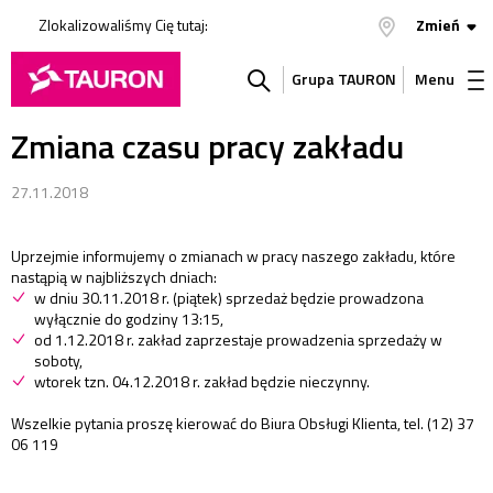
Zlokalizowaliśmy Cię tutaj:
Zmień
Grupa TAURON
Menu
Zmiana czasu pracy zakładu
Szukaj
w
27.11.2018
serwisie
Uprzejmie informujemy o zmianach w pracy naszego zakładu, które
nastąpią w najbliższych dniach:
w dniu 30.11.2018 r. (piątek) sprzedaż będzie prowadzona
wyłącznie do godziny 13:15,
od 1.12.2018 r. zakład zaprzestaje prowadzenia sprzedaży w
soboty,
wtorek tzn. 04.12.2018 r. zakład będzie nieczynny.
Wszelkie pytania proszę kierować do Biura Obsługi Klienta, tel. (12) 37
06 119