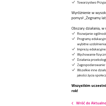
Towarzystwo Przyjac
Wyróżnienie w wysoko
pomysł „Żegnamy lat
Obszary działania, w
Rozwijanie ogólnodos
Programy edukacyjn
wybitne uzdolnienia 
Imprezy edukacyjne,
Wychowanie fizyczne
Działania proekologi
Zagospodarowanie 
Wszelkie inne dział
jakości życia społec
Wszystkim uczestnik
rok!
Wróć do Aktualno