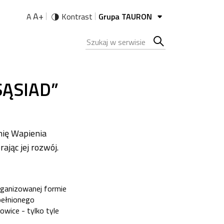
A+
A
Kontrast
Grupa TAURON
Szukana fraza
Szukaj
w
SĄSIAD”
serwisie
nię Wapienia
ając jej rozwój.
rganizowanej formie
pełnionego
owice - tylko tyle