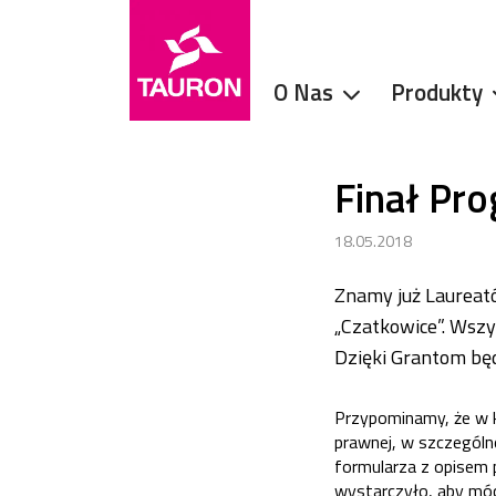
O Nas
Produkty
Finał Pr
18.05.2018
Znamy już Laureató
„Czatkowice”. Wszy
Dzięki Grantom będ
Przypominamy, że w k
prawnej, w szczególno
formularza z opisem p
wystarczyło, aby móc