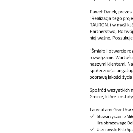
Paweł Danek, prezes 
"Realizacja tego proj
TAURON, i w myśl któ
Partnerstwo, Rozwój i
niej ważne. Poszukuj
"Śmiało i otwarcie r
rozwiązanie. Wartości
naszymi klientami. Na
społeczności angażuj
poprawę jakości życi
Spośród wszystkich n
Gminie, które zostały
Laureatami Grantów w
Stowarzyszenie Mił
Krajobrazowego Dol
Uczniowski Klub Spo