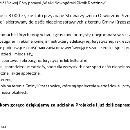
iół Nowej Góry pomysł „Wielki Nowogórski Piknik Rodzinny”
ści 3 000 zł, zostało przyznane Stowarzyszeniu Otwórzmy Przed
o” skierowany do osób niepełnosprawnych z terenu Gminy Krzesz
 ramach których mogły być zgłaszane pomysły obejmowały w szcz
tępnej i niekomercyjnej infrastruktury edukacyjnej, turystycznej, rekreacyjn
e podnoszące jakość nauczania oraz wyrównujące szanse edukacyjne, pro
dzieci i młodzieży,
 sportowe, rekreacyjne, turystyczne lub kulturalne,
, sport dzieci i młodzieży, sport dla wszystkich oraz sport osób niepełn
czne i akcje społeczne,
terenu,
ania na terenie Gminy Krzeszowice, które są społecznie wartościowe i prz
zności lokalnych.
om gorąco dziękujemy za udział w Projekcie i już dziś zapra
ści