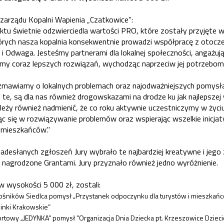
zarządu Kopalni Wapienia „Czatkowice”:
ektu świetnie odzwierciedla wartości PRO, które zostały przyjęte w
rych nasza kopalnia konsekwentnie prowadzi współpracę z otocze
 Odwaga. Jesteśmy partnerami dla lokalnej społeczności, angażując
emy coraz lepszych rozwiązań, wychodząc naprzeciw jej potrzebom.
ozmawiamy o lokalnych problemach oraz najodważniejszych pomysła
 te, są dla nas również drogowskazami na drodze ku jak najlepszej
leży również nadmienić, że co roku aktywnie uczestniczymy w życiu
ąc się w rozwiązywanie problemów oraz wspierając wszelkie inicja
a mieszkańców."
adesłanych zgłoszeń Jury wybrało te najbardziej kreatywne i jeg
 nagrodzone Grantami. Jury przyznało również jedno wyróżnienie.
 wysokości 5 000 zł, zostali:
ośników Siedlca pomysł „Przystanek odpoczynku dla turystów i mieszkańc
inki Krakowskie”
rtowy „JEDYNKA” pomysł ”Organizacja Dnia Dziecka pt. Krzeszowice Dziec