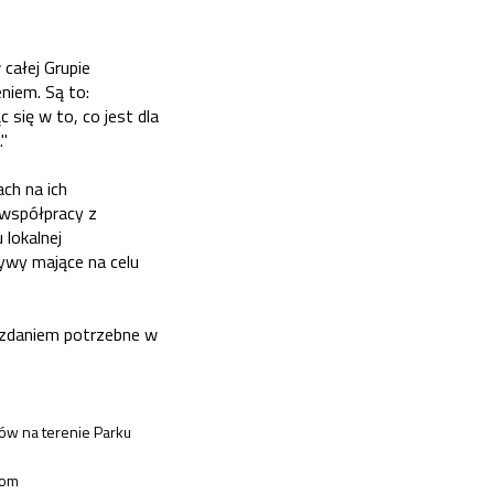
 całej Grupie
niem. Są to:
 się w to, co jest dla
"
ch na ich
 współpracy z
 lokalnej
tywy mające na celu
o zdaniem potrzebne w
ów na terenie Parku
iom