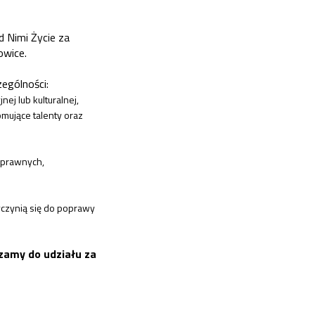
 Nimi Życie za
owice.
ególności:
ej lub kulturalnej,
mujące talenty oraz
osprawnych,
yczynią się do poprawy
szamy do udziału za